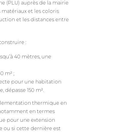
e (PLU) auprès de la mairie
 matériaux et les coloris
uction et les distances entre
onstruire :
usqu’à 40 mètres, une
40 m² ;
tecte pour une habitation
e, dépasse 150 m².
églementation thermique en
n notamment en termes
ue pour une extension
e ou si cette dernière est