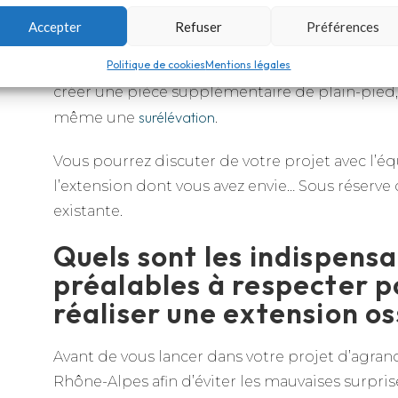
Avec une architecture comprenant une struct
Accepter
Refuser
Préférences
traverses, de montants, de panneaux et évent
Politique de cookies
Mentions légales
extérieur, la technique de la construction ossa
créer une pièce supplémentaire de plain-pied
surélévation
même une
.
Vous pourrez discuter de votre projet avec l’é
l’extension dont vous avez envie… Sous réserve
existante.
Quels sont les indispens
préalables à respecter p
réaliser une extension os
Avant de vous lancer dans votre projet d’agra
Rhône-Alpes afin d’éviter les mauvaises surprise