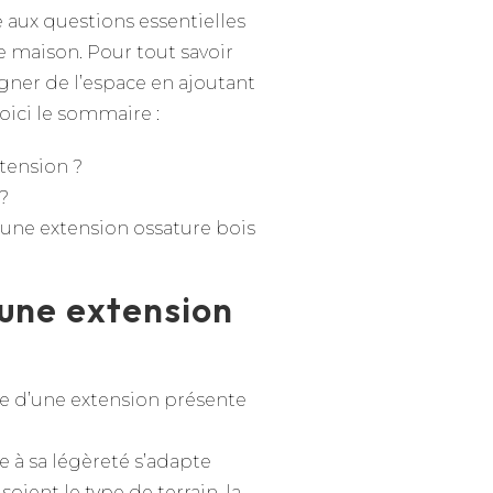
aux questions essentielles
e maison. Pour tout savoir
agner de l’espace en ajoutant
oici le sommaire :
xtension ?
 ?
d’une extension ossature bois
 une extension
d’une extension présente
e à sa légèreté s’adapte
oient le type de terrain, la