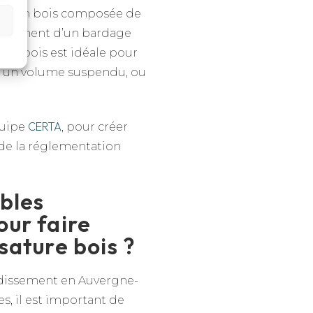
ure en bois composée de
uellement d’un bardage
ture bois est idéale pour
, un volume suspendu, ou
CERTA
quipe
, pour créer
 de la réglementation
ables
our faire
sature bois ?
ndissement en Auvergne-
s, il est important de