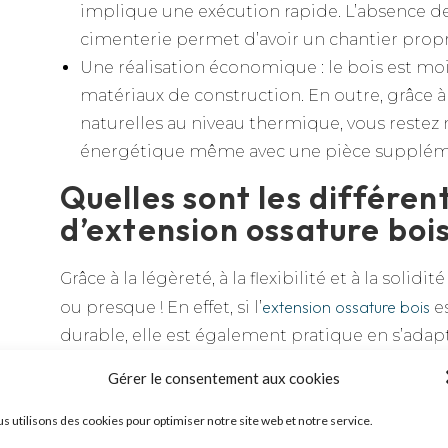
implique une exécution rapide. L’absence d
cimenterie permet d’avoir un chantier propre
Une réalisation économique : le bois est mo
matériaux de construction. En outre, grâce à 
naturelles au niveau thermique, vous restez 
énergétique même avec une pièce supplém
Quelles sont les différen
d’extension ossature boi
Grâce à la légèreté, à la flexibilité et à la solidit
extension ossature bois
ou presque ! En effet, si l’
es
durable, elle est également pratique en s’adap
et de façades. Elle peut être accolée, en étage, 
Gérer le consentement aux cookies
chaussée. La modularité de l’extension bois 
une personnalisation maximum.
s utilisons des cookies pour optimiser notre site web et notre service.